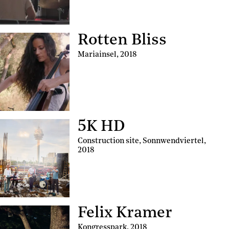
Rotten Bliss
Mariainsel
,
2018
5K HD
Construction site, Sonnwendviertel
,
2018
Felix Kramer
Kongresspark
,
2018