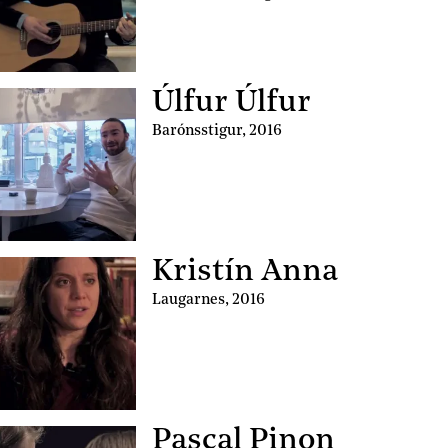
Úlfur Úlfur
Barónsstigur
,
2016
Kristín Anna
Laugarnes
,
2016
Pascal Pinon