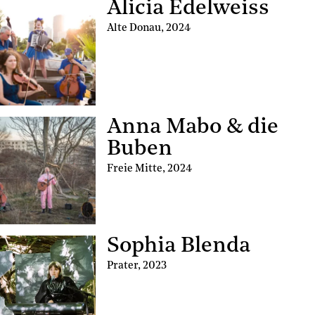
Alicia Edelweiss
Alte Donau
,
2024
Anna Mabo & die
Buben
Freie Mitte
,
2024
Sophia Blenda
Prater
,
2023