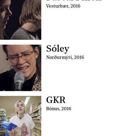
Vesturbær
,
2016
Sóley
Norðurmýri
,
2016
GKR
Bónus
,
2016